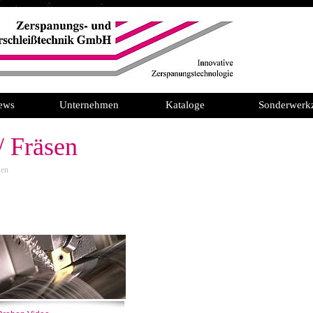
ews
Unternehmen
Kataloge
Sonderwerk
/ Fräsen
sen