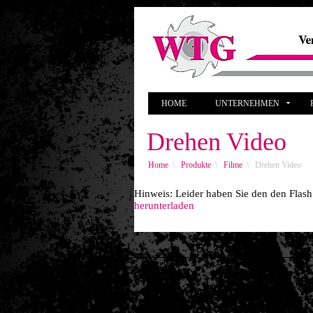
HOME
UNTERNEHMEN
P
Drehen Video
Home
\
Produkte
\
Filme
\
Drehen Video
Hinweis: Leider haben Sie den den Flash P
herunterladen