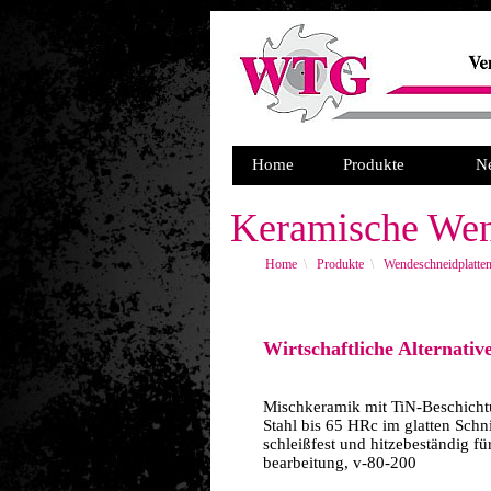
Home
Produkte
N
Keramische Wend
Home
\
Produkte
\
Wendeschneidplatte
Wirtschaftliche Alternati
Mischkeramik mit TiN-Beschich
Stahl bis 65 HRc im glatten Schni
schleißfest und hitzebeständig f
bearbeitung, v-80-200