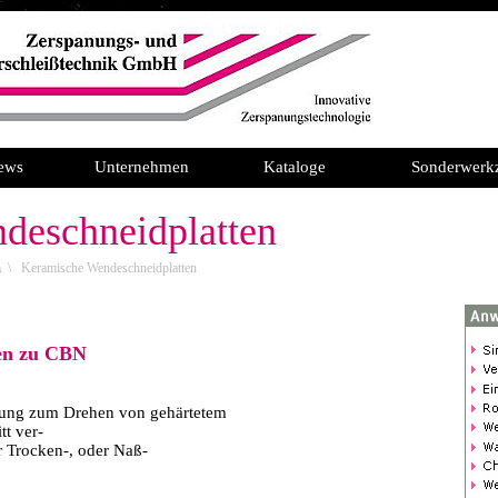
ews
Unternehmen
Kataloge
Sonderwerk
eschneidplatten
n
\
Keramische Wendeschneidplatten
ven zu CBN
tung zum Drehen von gehärtetem
tt ver-
ür Trocken-, oder Naß-